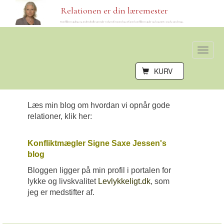
Relationen er din læremester
Konfliktmægling og individuelle samtaler ved professionel og erfaren konfliktmægler og kognitiv coach, cand.mag.
Toggle
naviga
KURV
Læs min blog om hvordan vi opnår gode
relationer, klik her:
Konfliktmægler Signe Saxe Jessen's
blog
Bloggen ligger på min profil i portalen for
lykke og livskvalitet
Levlykkeligt.dk
, som
jeg er medstifter af.