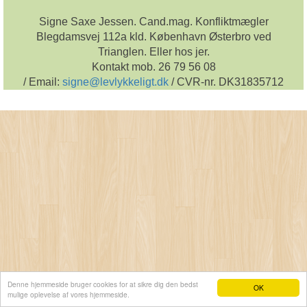
Signe Saxe Jessen. Cand.mag. Konfliktmægler
Blegdamsvej 112a kld. København Østerbro ved
Trianglen. Eller hos jer.
Kontakt mob. 26 79 56 08
/ Email:
signe@levlykkeligt.dk
/ CVR-nr. DK31835712
Denne hjemmeside bruger cookies for at sikre dig den bedst
OK
mulige oplevelse af vores hjemmeside.