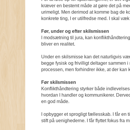
kræver en bestemt måde at gøre det på med 
urimeligt. Men derimod at komme bag de kon
konkrete ting, I er utilfredse med. I skal væ
Før, under og efter skilsmissen
I modsætning til jura, kan konflikthåndteri
bliver en realitet.
Under en skilsmisse kan det naturligvis væ
begge fysisk og frivilligt deltager sammen
processen, men forhindrer ikke, at der kan 
Før skilsmissen
Konflikthåndtering styrker både indlevelsese
hvordan I handler og kommunikerer. Derved l
en god måde.
I opbygger et sprogligt fællesskab. I får en ti
stift på uenighederne. I får flyttet fokus fr