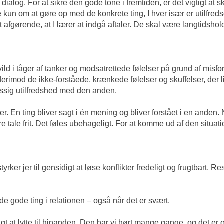
dialog. For at sikre den gode tone i fremtiden, er det vigtigt at
 ikke kun om at gøre op med de konkrete ting, I hver især er utilf
 afgørende, at I lærer at indgå aftaler. De skal være langtidshold
vild i tåger af tanker og modsatrettede følelser på grund af misfo
erimod de ikke-forståede, krænkede følelser og skuffelser, der 
ssig utilfredshed med den anden.
En ting bliver sagt i én mening og bliver forstået i en anden. Nå
e tale frit. Det føles ubehageligt. For at komme ud af den situatio
ker jer til gensidigt at løse konflikter fredeligt og frugtbart. R
de gode ting i relationen – også når det er svært.
gt at lytte til hinanden. Den har vi hørt mange gange, og det er o