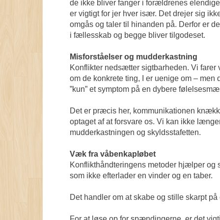
de ikke bliver fanger i forældrenes elendige 
er vigtigt for jer hver især. Det drejer sig
omgås og taler til hinanden på. Derfor er det
i fællesskab og begge bliver tilgodeset.
Misforståelser og mudderkastning
Konflikter nedsætter sigtbarheden. Vi farer 
om de konkrete ting, I er uenige om – men d
”kun” et symptom på en dybere følelsesmæ
Det er præcis her, kommunikationen knækker. 
optaget af at forsvare os. Vi kan ikke længer
mudderkastningen og skyldsstafetten.
Væk fra våbenkapløbet
Konflikthåndteringens metoder hjælper og styr
som ikke efterlader en vinder og en taber.
Det handler om at skabe og stille skarpt på 
For at løse op for spændingerne, er det vigti