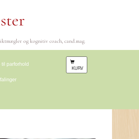
ster
liktmægler og kognitiv coach, cand.mag.
til parforhold
KURV
alinger