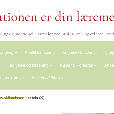
ationen er din læreme
ling og individuelle samtaler ved professionel og erfaren konf
tmægling
Konfliktcoaching
Kognitiv Coaching
Hjælp 
Tilgivelse og forsoning
Kurser & Foredrag
Anbef
ntakt & priser
Artikler & Video
w.skilsmissen.net
febr.09)