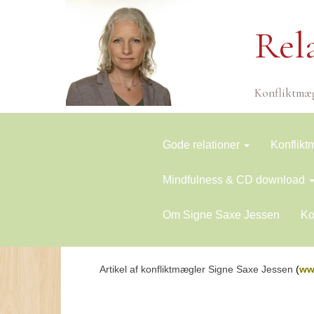
Rel
Konfliktmæg
Gode relationer
Konflik
Mindfulness & CD download
Om Signe Saxe Jessen
Ko
Artikel af konfliktmægler Signe Saxe Jessen
(
ww