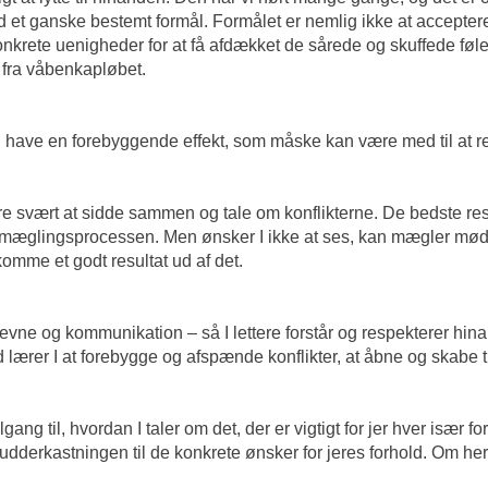
et ganske bestemt formål. Formålet er nemlig ikke at accepter
krete uenigheder for at få afdækket de sårede og skuffede følel
k fra våbenkapløbet.
ng have en forebyggende effekt, som måske kan være med til at r
re svært at sidde sammen og tale om konflikterne. De bedste res
 i mæglingsprocessen. Men ønsker I ikke at ses, kan mægler mød
komme et godt resultat ud af det.
vne og kommunikation – så I lettere forstår og respekterer hinand
ærer I at forebygge og afspænde konflikter, at åbne og skabe til
lgang til, hvordan I taler om det, der er vigtigt for jer hver især f
a mudderkastningen til de konkrete ønsker for jeres forhold. Om her