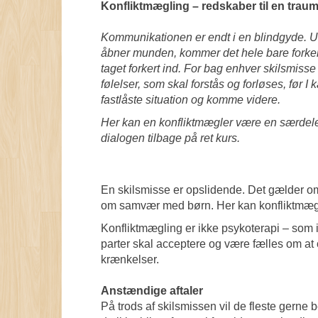
Konfliktmægling – redskaber til en traum
Kommunikationen er endt i en blindgyde. 
åbner munden, kommer det hele bare forkert 
taget forkert ind. For bag enhver skilsmisse
følelser, som skal forstås og forløses, før I
fastlåste situation og komme videre.
Her kan en konfliktmægler være en særdeles
dialogen tilbage på ret kurs.
En skilsmisse er opslidende. Det gælder om
om samvær med børn. Her kan konfliktmægl
Konfliktmægling er ikke psykoterapi – so
parter skal acceptere og være fælles om at
krænkelser.
Anstændige aftaler
På trods af skilsmissen vil de fleste gerne 