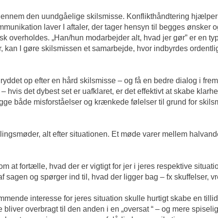
nnem den uundgåelige skilsmisse. Konflikthåndtering hjælper til 
kommunikation laver I aftaler, der tager hensyn til begges ønsker
tisk overholdes. „Han/hun modarbejder alt, hvad jer gør” er en typ
, kan I gøre skilsmissen et samarbejde, hvor indbyrdes ordentli
ryddet op efter en hård skilsmisse – og få en bedre dialog i fremt
 – hvis det dybest set er uafklaret, er det effektivt at skabe klar
ligge både misforståelser og krænkede følelser til grund for skils
glingsmøder, alt efter situationen. Et møde varer mellem halvand
at fortælle, hvad der er vigtigt for jer i jeres respektive situation
sagen og spørger ind til, hvad der ligger bag – fx skuffelser, vr
nde interesse for jeres situation skulle hurtigt skabe en till
e bliver overbragt til den anden i en „oversat “ – og mere spiselig