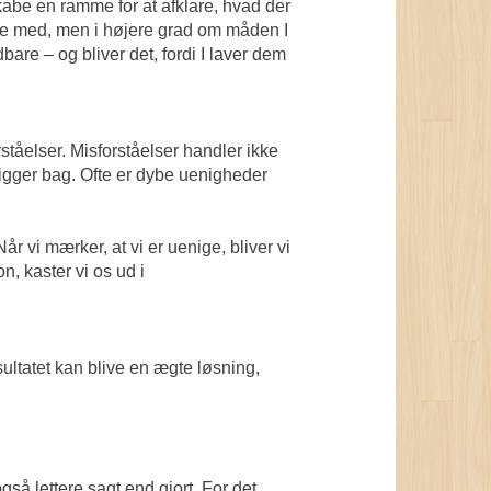
 skabe en ramme for at afklare, hvad der
redse med, men i højere grad om måden I
bare – og bliver det, fordi I laver dem
rståelser. Misforståelser handler ikke
ligger bag. Ofte er dybe uenigheder
r vi mærker, at vi er uenige, bliver vi
n, kaster vi os ud i
esultatet kan blive en ægte løsning,
gså lettere sagt end gjort. For det