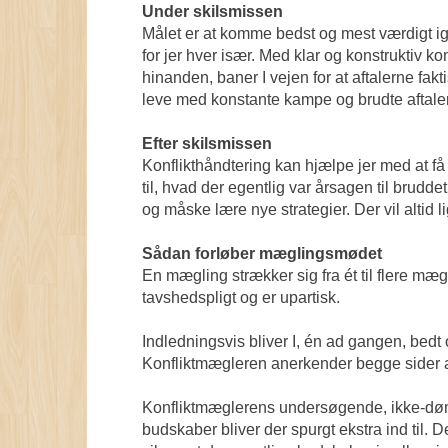
Under skilsmissen
Målet er at komme bedst og mest værdigt ige
for jer hver især. Med klar og konstruktiv 
hinanden, baner I vejen for at aftalerne fak
leve med konstante kampe og brudte aftaler
Efter skilsmissen
Konflikthåndtering kan hjælpe jer med at få 
til, hvad der egentlig var årsagen til bruddet
og måske lære nye strategier. Der vil altid 
Sådan forløber mæglingsmødet
En mægling strækker sig fra ét til flere mæ
tavshedspligt og er upartisk.
Indledningsvis bliver I, én ad gangen, bedt om 
Konfliktmægleren anerkender begge sider af 
Konfliktmæglerens undersøgende, ikke-dømme
budskaber bliver der spurgt ekstra ind til. D