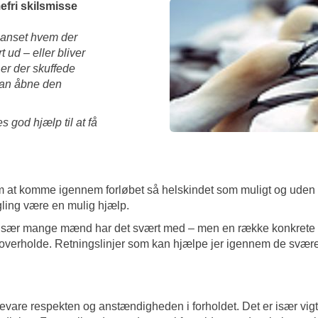
efri skilsmisse
Uanset hvem der
ud – eller bliver
 er der skuffede
 kan åbne den
 god hjælp til at få
 at komme igennem forløbet så helskindet som muligt og uden al
ing være en mulig hjælp.
m især mange mænd har det svært med – men en række konkrete 
 overholde. Retningslinjer som kan hjælpe jer igennem de svære
bevare respekten og anstændigheden i forholdet. Det er især vigtig