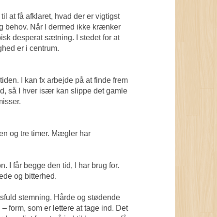
at få afklaret, hvad der er vigtigst
 og behov. Når I dermed ikke krænker
isk desperat sætning. I stedet for at
ghed er i centrum.
iden. I kan fx arbejde på at finde frem
hed, så I hver især kan slippe det gamle
misser.
en og tre timer. Mægler har
. I får begge den tid, I har brug for.
ede og bitterhed.
idsfuld stemning. Hårde og stødende
 – form, som er lettere at tage ind. Det