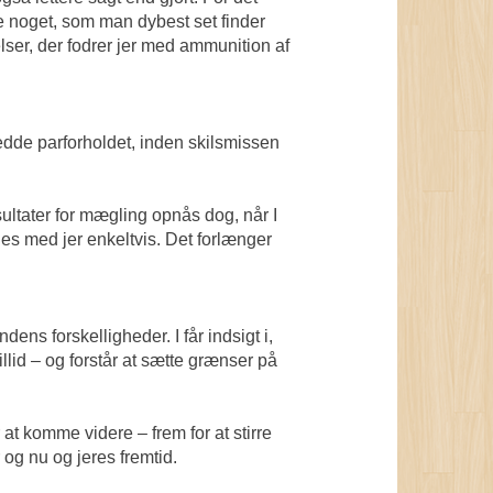
e noget, som man dybest set finder
ser, der fodrer jer med ammunition af
edde parforholdet, inden skilsmissen
ultater for mægling opnås dog, når I
es med jer enkeltvis. Det forlænger
ens forskelligheder. I får indsigt i,
lid – og forstår at sætte grænser på
or at komme videre – frem for at stirre
 og nu og jeres fremtid.